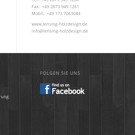
Fax.: +49 2873 949 1261
Mobil.: +49 173 7063084
www.lensing-holzdesign.de
info@lensing-holzdesign.de
FOLGEN SIE UNS
rung.