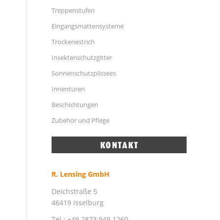
Treppenstufen
Eingangsmattensysteme
Trockenestrich
Insektenschutzgitter
Sonnenschutzplissees
Innentüren
Beschichtungen
Zubehör und Pflege
R. Lensing GmbH
Deichstraße 5
46419 Isselburg
Tel.: +49 2873 949 1260