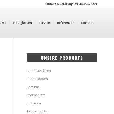
Kontakt & Beratung +49 2873 949 1260
ukte
Neuigkeiten
Service
Referenzen
Kontakt
Landhausdielen
Parkettböden
Laminat
Korkparkett
Linoleum
Teppichböden