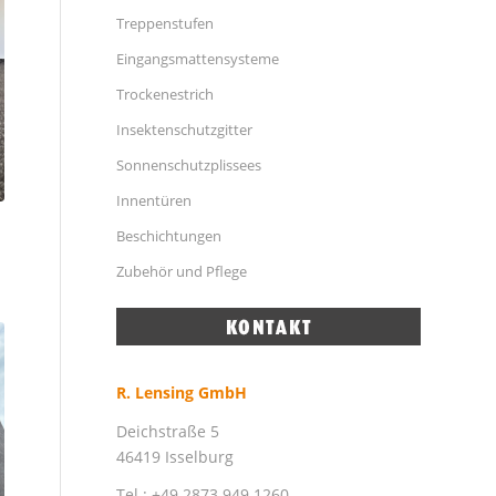
Treppenstufen
Eingangsmattensysteme
Trockenestrich
Insektenschutzgitter
Sonnenschutzplissees
Innentüren
Beschichtungen
Zubehör und Pflege
R. Lensing GmbH
Deichstraße 5
46419 Isselburg
Tel.: +49 2873 949 1260