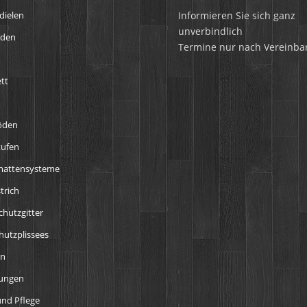
Informieren Sie sich ganz
dielen
unverbindlich
öden
Termine nur nach Vereinba
tt
öden
tufen
mattensysteme
trich
chutzgitter
utzplissees
en
tungen
nd Pflege