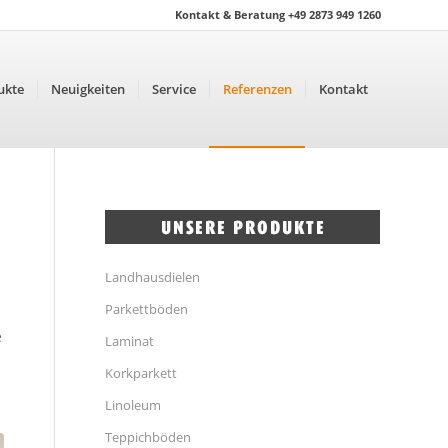
Kontakt & Beratung +49 2873 949 1260
ukte
Neuigkeiten
Service
Referenzen
Kontakt
Landhausdielen
Parkettböden
e
Laminat
Korkparkett
Linoleum
Teppichböden