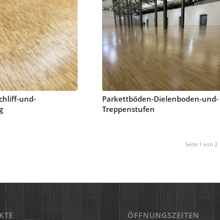
chliff-und-
Parkettböden-Dielenboden-und-
g
Treppenstufen
Seite 1 von 2
KTE
ÖFFNUNGSZEITEN