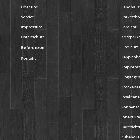
Über uns
Landhaus
Service
Parkettb
Impressum
Laminat
Datenschutz
Korkparke
Linoleum
Referenzen
Teppichb
Kontakt
Treppens
Eingangs
Trockenes
Insektens
Sonnensch
Innentür
Beschich
Zubehör u