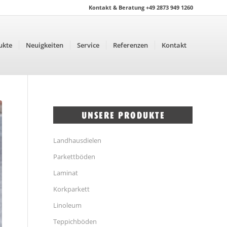
Kontakt & Beratung +49 2873 949 1260
ukte
Neuigkeiten
Service
Referenzen
Kontakt
Landhausdielen
Parkettböden
Laminat
Korkparkett
Linoleum
Teppichböden