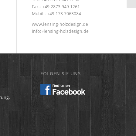
Fax.: +49 2873 949 1261
Mobil.: +49 173 7063084
www.lensing-holzdesign.de
info@lensing-holzdesign.de
FOLGEN SIE UNS
rung.