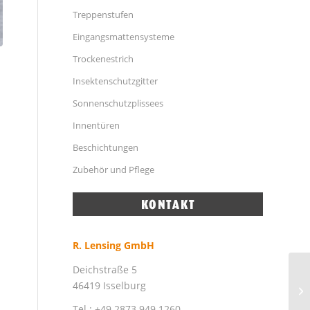
Treppenstufen
Eingangsmattensysteme
Trockenestrich
Insektenschutzgitter
Sonnenschutzplissees
Innentüren
Beschichtungen
Zubehör und Pflege
R. Lensing GmbH
Deichstraße 5
46419 Isselburg
Tel.: +49 2873 949 1260