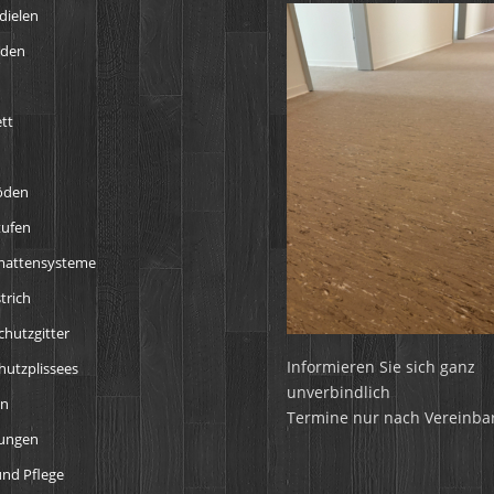
dielen
öden
tt
öden
tufen
mattensysteme
trich
chutzgitter
Informieren Sie sich ganz
utzplissees
unverbindlich
en
Termine nur nach Vereinba
tungen
nd Pflege