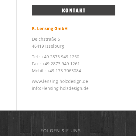
R. Lensing GmbH
Deichstraße 5
46419 Isselburg
Tel.: +49 2873 949 1260
Fax.: +49 2873 949 1261
Mobil.: +49 173 7063084
www.lensing-holzdesign.de
info@lensing-holzdesign.de
FOLGEN SIE UNS