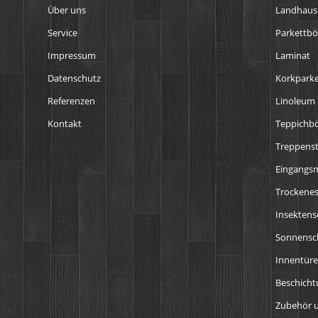
Über uns
Landhaus
Service
Parkettb
Impressum
Laminat
Datenschutz
Korkparke
Referenzen
Linoleum
Kontakt
Teppichb
Treppens
Eingangs
Trockenes
Insektens
Sonnensch
Innentür
Beschich
Zubehör u