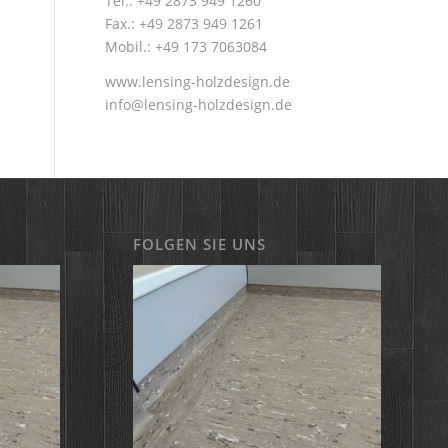
Tel.: +49 2873 949 1260
Fax.: +49 2873 949 1261
Mobil.: +49 173 7063084
www.lensing-holzdesign.de
info@lensing-holzdesign.de
FOLGEN SIE UNS