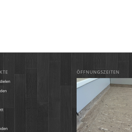
KTE
ÖFFNUNGSZEITEN
dielen
öden
tt
öden