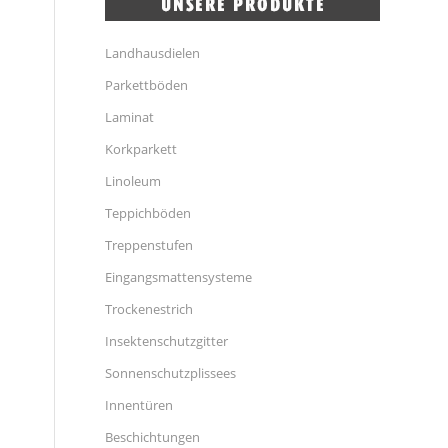
Landhausdielen
Parkettböden
Laminat
Korkparkett
Linoleum
Teppichböden
Treppenstufen
Eingangsmattensysteme
Trockenestrich
Insektenschutzgitter
Sonnenschutzplissees
Innentüren
Beschichtungen