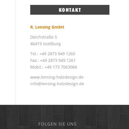
R. Lensing GmbH
Deichstraße 5
46419 Isselburg
Tel.: +49 2873 949 1260
Fax.: +49 2873 949 1261
Mobil.: +49 173 7063084
www.lensing-holzdesign.de
info@lensing-holzdesign.de
FOLGEN SIE UNS