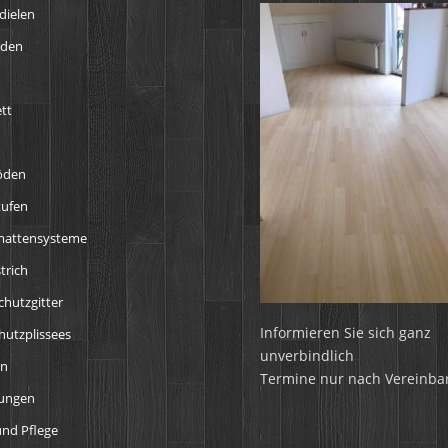
dielen
öden
tt
öden
tufen
mattensysteme
trich
chutzgitter
Informieren Sie sich ganz
utzplissees
unverbindlich
en
Termine nur nach Vereinba
tungen
nd Pflege