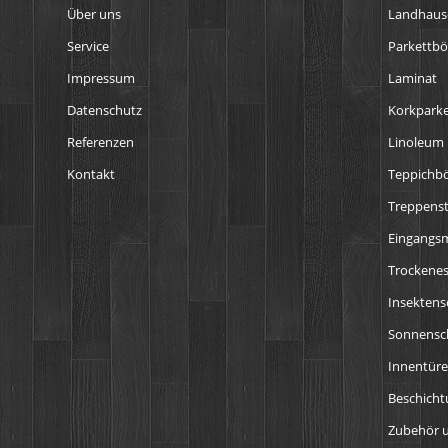
Über uns
Landhaus
Service
Parkettb
Impressum
Laminat
Datenschutz
Korkparke
Referenzen
Linoleum
Kontakt
Teppichb
Treppens
Eingangs
Trockenes
Insektens
Sonnensch
Innentür
Beschich
Zubehör u