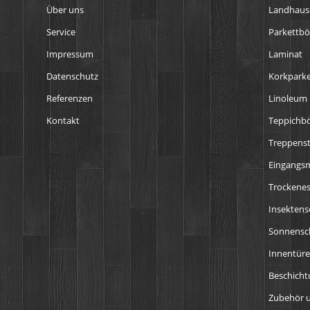
Über uns
Landhaus
Service
Parkettb
Impressum
Laminat
Datenschutz
Korkparke
Referenzen
Linoleum
Kontakt
Teppichb
Treppens
Eingangs
Trockenes
Insektens
Sonnensch
Innentür
Beschich
Zubehör u