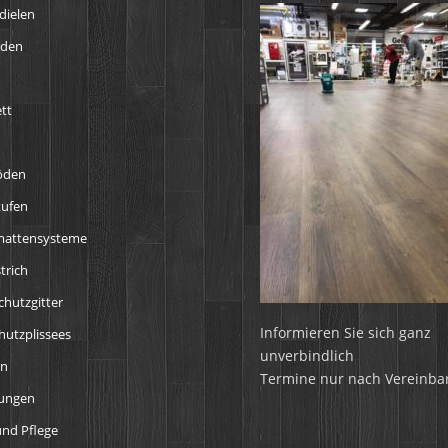
dielen
öden
tt
öden
tufen
mattensysteme
trich
chutzgitter
Informieren Sie sich ganz
utzplissees
unverbindlich
en
Termine nur nach Vereinba
tungen
nd Pflege