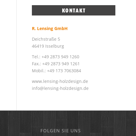
R. Lensing GmbH
Deichstraße 5
46419 Isselburg
Tel.: +49 2873 949 1260
Fax.: +49 2873 949 1261
Mobil.: +49 173 7063084
www.lensing-holzdesign.de
info@lensing-holzdesign.de
FOLGEN SIE UNS