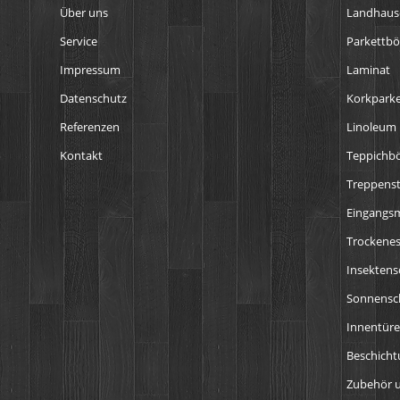
Über uns
Landhaus
Service
Parkettb
Impressum
Laminat
Datenschutz
Korkparke
Referenzen
Linoleum
Kontakt
Teppichb
Treppens
Eingangs
Trockenes
Insektens
Sonnensch
Innentür
Beschich
Zubehör u