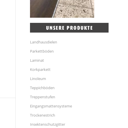
Landhausdielen
Parkettböden
Laminat
Korkparkett
Linoleum
Teppichböden
Treppenstufen
Eingangsmattensysteme
Trockenestrich
Insektenschutzgitter