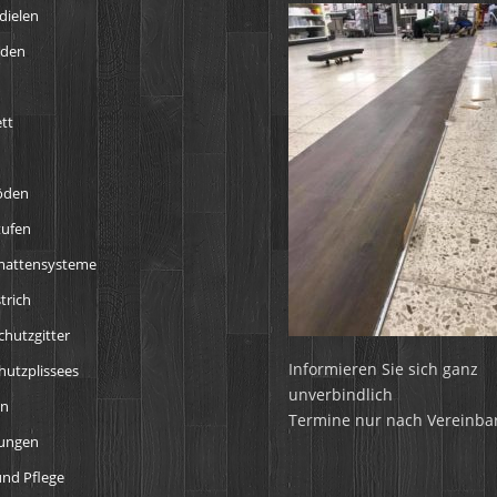
dielen
öden
tt
öden
tufen
mattensysteme
trich
chutzgitter
Informieren Sie sich ganz
utzplissees
unverbindlich
en
Termine nur nach Vereinba
tungen
nd Pflege