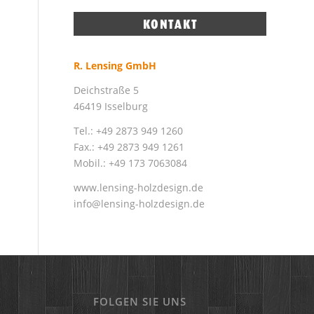
R. Lensing GmbH
Deichstraße 5
46419 Isselburg
Tel.: +49 2873 949 1260
Fax.: +49 2873 949 1261
Mobil.: +49 173 7063084
www.lensing-holzdesign.de
info@lensing-holzdesign.de
FOLGEN SIE UNS