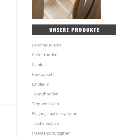
Landhausdielen
Parkettböden
Laminat
Korkparkett
Linoleum
Teppichböden
Treppenstufen
Eingangsmattensysteme
Trockenestrich
Insektenschutzgitter