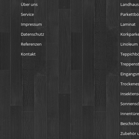
Über uns
Landhaus
Service
Parkettb
Impressum
Laminat
Datenschutz
Korkparke
Referenzen
Linoleum
Kontakt
Teppichb
Treppens
Eingangs
Trockenes
Insektens
Sonnensch
Innentür
Beschich
Zubehör u