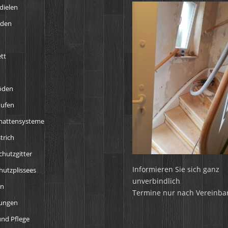
dielen
öden
tt
öden
tufen
mattensysteme
trich
chutzgitter
Informieren Sie sich ganz
utzplissees
unverbindlich
en
Termine nur nach Vereinba
tungen
nd Pflege