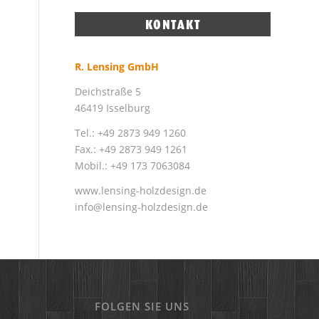
R. Lensing GmbH
Deichstraße 5
46419 Isselburg
Tel.: +49 2873 949 1260
Fax.: +49 2873 949 1261
Mobil.: +49 173 7063084
www.lensing-holzdesign.de
info@lensing-holzdesign.de
FOLGEN SIE UNS