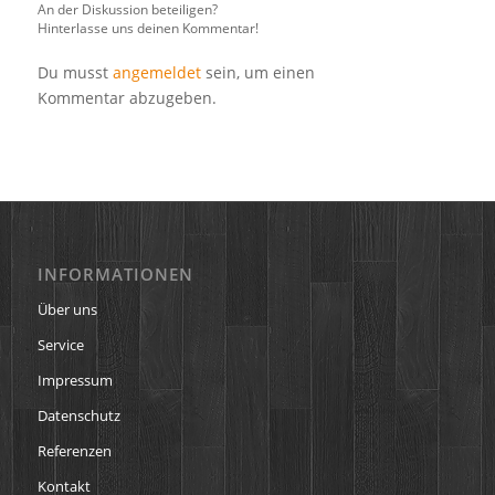
An der Diskussion beteiligen?
Hinterlasse uns deinen Kommentar!
Du musst
angemeldet
sein, um einen
Kommentar abzugeben.
INFORMATIONEN
Über uns
Service
Impressum
Datenschutz
Referenzen
Kontakt