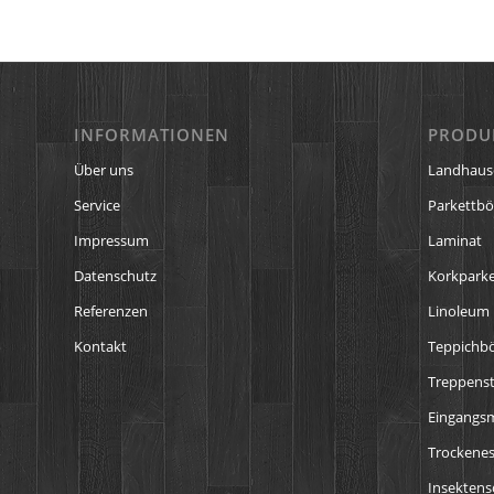
INFORMATIONEN
PRODU
Über uns
Landhaus
Service
Parkettb
Impressum
Laminat
Datenschutz
Korkparke
Referenzen
Linoleum
Kontakt
Teppichb
Treppens
Eingangs
Trockenes
Insektens