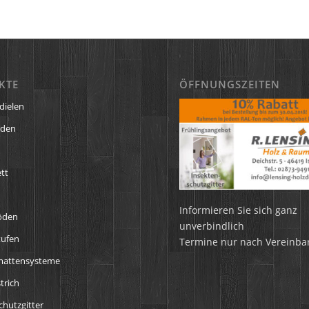
KTE
ÖFFNUNGSZEITEN
dielen
öden
tt
Informieren Sie sich ganz
öden
unverbindlich
tufen
Termine nur nach Vereinba
mattensysteme
trich
chutzgitter