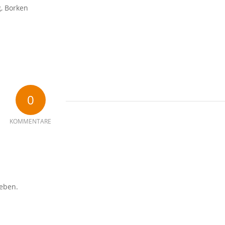
g, Borken
0
KOMMENTARE
eben.