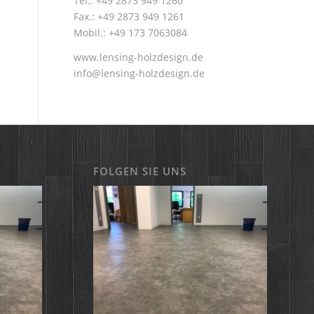
Tel.: +49 2873 949 1260
Fax.: +49 2873 949 1261
Mobil.: +49 173 7063084
www.lensing-holzdesign.de
info@lensing-holzdesign.de
FOLGEN SIE UNS