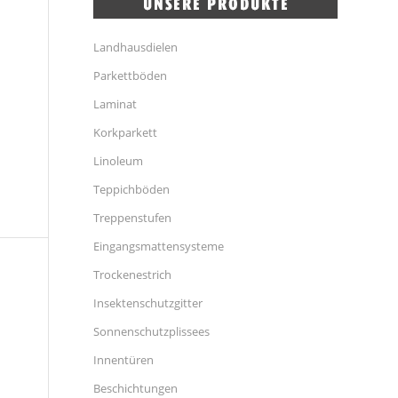
Landhausdielen
Parkettböden
Laminat
Korkparkett
Linoleum
Teppichböden
Treppenstufen
Eingangsmattensysteme
Trockenestrich
Insektenschutzgitter
Sonnenschutzplissees
Innentüren
Beschichtungen