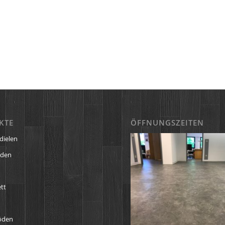
KTE
ÖFFNUNGSZEITEN
dielen
öden
tt
öden