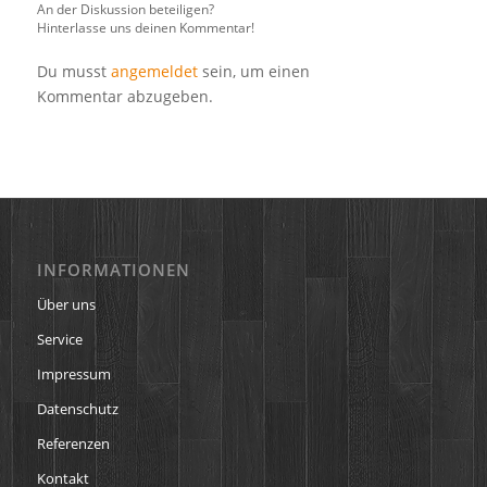
An der Diskussion beteiligen?
Hinterlasse uns deinen Kommentar!
Du musst
angemeldet
sein, um einen
Kommentar abzugeben.
INFORMATIONEN
Über uns
Service
Impressum
Datenschutz
Referenzen
Kontakt