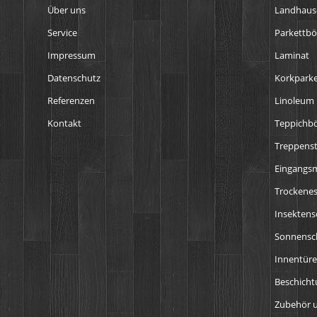
Über uns
Landhaus
Service
Parkettb
Impressum
Laminat
Datenschutz
Korkparke
Referenzen
Linoleum
Kontakt
Teppichb
Treppens
Eingangs
Trockenes
Insektens
Sonnensch
Innentür
Beschich
Zubehör u