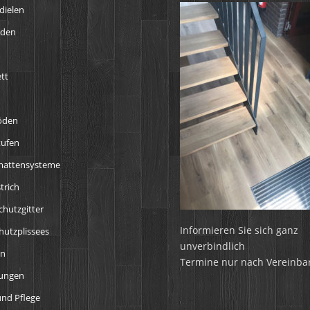
dielen
öden
tt
öden
tufen
mattensysteme
trich
chutzgitter
Informieren Sie sich ganz
utzplissees
unverbindlich
en
Termine nur nach Vereinba
tungen
nd Pflege