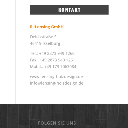
R. Lensing GmbH
Deichstraße 5
46419 Isselburg
Tel.: +49 2873 949 1260
Fax.: +49 2873 949 1261
Mobil.: +49 173 7063084
www.lensing-holzdesign.de
info@lensing-holzdesign.de
FOLGEN SIE UNS