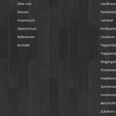
Über uns
Landhaus
Service
Parkettb
Impressum
Laminat
Datenschutz
Korkparke
Referenzen
Linoleum
Kontakt
Teppichb
Treppens
Eingangs
Trockenes
Insektens
Sonnensch
Innentür
Beschich
Zubehör u