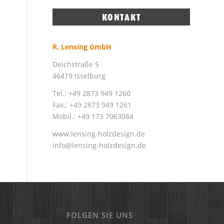
R. Lensing GmbH
Deichstraße 5
46419 Isselburg
Tel.: +49 2873 949 1260
Fax.: +49 2873 949 1261
Mobil.: +49 173 7063084
www.lensing-holzdesign.de
info@lensing-holzdesign.de
FOLGEN SIE UNS