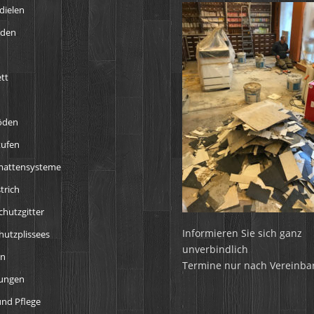
dielen
öden
tt
öden
tufen
mattensysteme
trich
chutzgitter
Informieren Sie sich ganz
utzplissees
unverbindlich
en
Termine nur nach Vereinba
tungen
nd Pflege