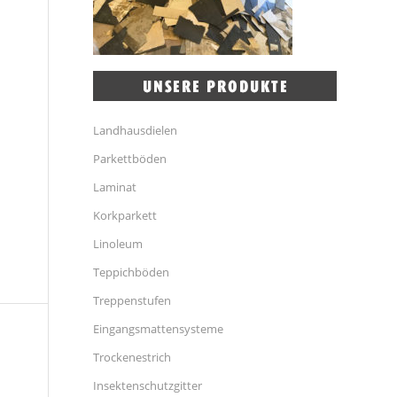
Landhausdielen
Parkettböden
Laminat
Korkparkett
Linoleum
Teppichböden
Treppenstufen
Eingangsmattensysteme
Trockenestrich
Insektenschutzgitter