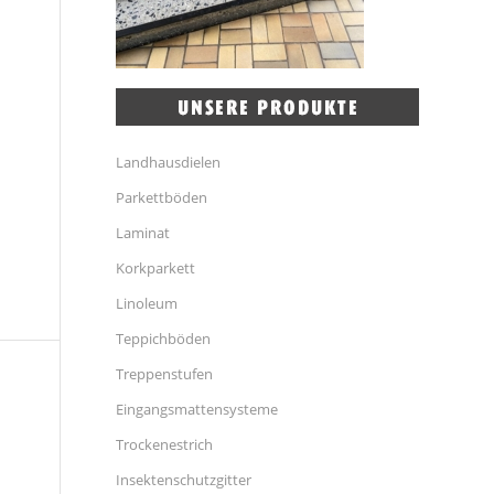
Landhausdielen
Parkettböden
Laminat
Korkparkett
Linoleum
Teppichböden
Treppenstufen
Eingangsmattensysteme
Trockenestrich
Insektenschutzgitter