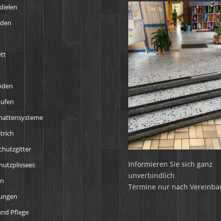
dielen
öden
tt
öden
tufen
mattensysteme
trich
chutzgitter
Informieren Sie sich ganz
utzplissees
unverbindlich
en
Termine nur nach Vereinba
tungen
nd Pflege