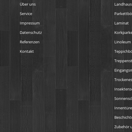
Über uns
Landhaus
Service
Parkettb
Impressum
Laminat
Datenschutz
Korkparke
Referenzen
Linoleum
Kontakt
Teppichb
Treppens
Eingangs
Trockenes
Insektens
Sonnensch
Innentür
Beschich
Zubehör u