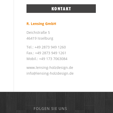
R. Lensing GmbH
Deichstraße 5
46419 Isselburg
Tel.: +49 2873 949 1260
Fax.: +49 2873 949 1261
Mobil.: +49 173 7063084
www.lensing-holzdesign.de
info@lensing-holzdesign.de
FOLGEN SIE UNS