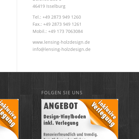
46419 Isselburg
Tel.: +49 2873 949 1260
Fax.: +49 2873 949 1261
Mobil.: +49 173 7063084
www.lensing-holzdesign.de
info@lensing-holzdesign.de
FOLGEN SIE UNS