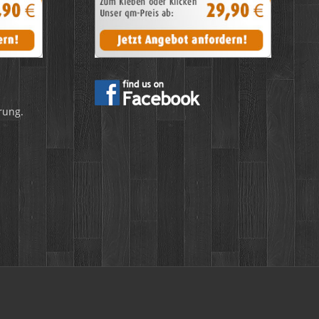
rung.