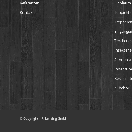
Referenzen
Linoleum
Kontakt
Teppichb
Treppens
Eingangs
Trockenes
Insektens
Sonnensch
Innentür
Beschich
Zubehör u
© Copyright - R. Lensing GmbH