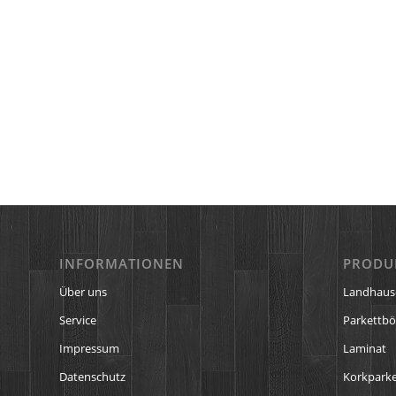
INFORMATIONEN
PRODU
Über uns
Landhaus
Service
Parkettb
Impressum
Laminat
Datenschutz
Korkparke