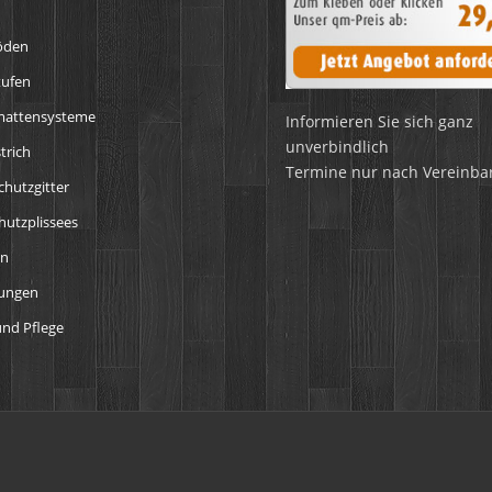
öden
tufen
mattensysteme
Informieren Sie sich ganz
unverbindlich
trich
Termine nur nach Vereinba
chutzgitter
utzplissees
en
tungen
nd Pflege