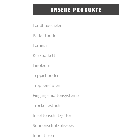
Landhausdielen
Parkettböden
Laminat
Korkparkett
Linoleum
Teppichböden
Treppenstufen
Eingangsmattensysteme
Trockenestrich
Insektenschutzgitter
Sonnenschutzplissees
Innentüren