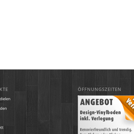
KTE
ÖFFNUNGSZEITEN
dielen
öden
tt