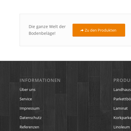
Die ganze Welt der
Zu den Produkten
Bodenbeläge!
INFORMATIONEN
PRODU
Über uns
Landhaus
Service
Parkettb
Impressum
Laminat
Datenschutz
Korkparke
Referenzen
Linoleum