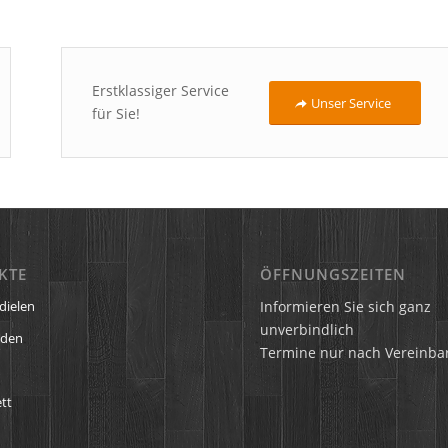
Erstklassiger Service
Unser Service
für Sie!
KTE
ÖFFNUNGSZEITEN
Informieren Sie sich ganz
dielen
unverbindlich
öden
Termine nur nach Vereinba
tt