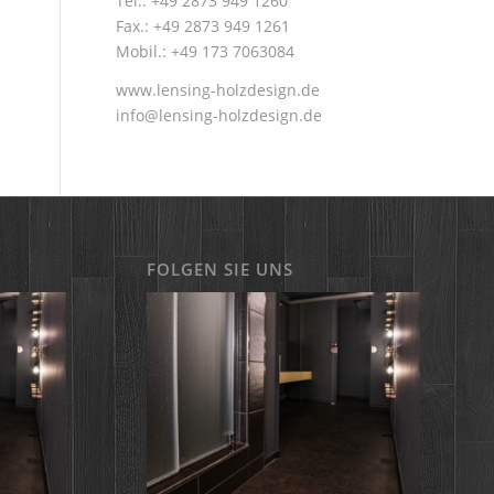
Tel.: +49 2873 949 1260
Fax.: +49 2873 949 1261
Mobil.: +49 173 7063084
www.lensing-holzdesign.de
info@lensing-holzdesign.de
FOLGEN SIE UNS