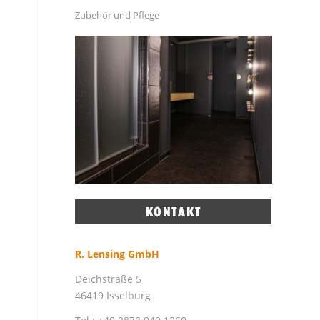
Zubehör und Pflege
R. Lensing GmbH
Deichstraße 5
46419 Isselburg