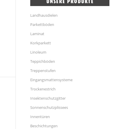
Landhausdielen
Parkettböden
Laminat
Korkparkett
Linoleum
Teppichböden
Treppenstufen
Eingangsmattensysteme
Trockenestrich
Insektenschutzgitter
Sonnenschutzplissees
Innentüren
Beschichtungen