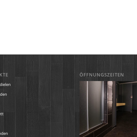
KTE
ÖFFNUNGSZEITEN
dielen
öden
tt
öden