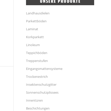
Landhausdielen
Parkettböden
Laminat
Korkparkett
Linoleum
Teppichböden
Treppenstufen
Eingangsmattensysteme
Trockenestrich
Insektenschutzgitter
Sonnenschutzplissees
Innentüren
Beschichtungen