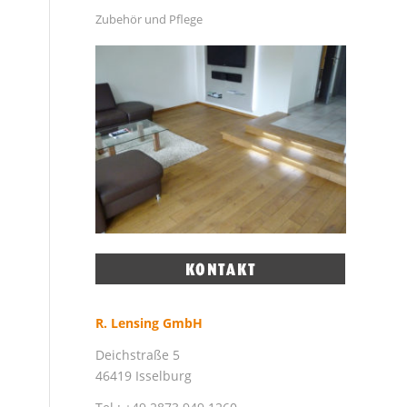
Zubehör und Pflege
R. Lensing GmbH
Deichstraße 5
46419 Isselburg