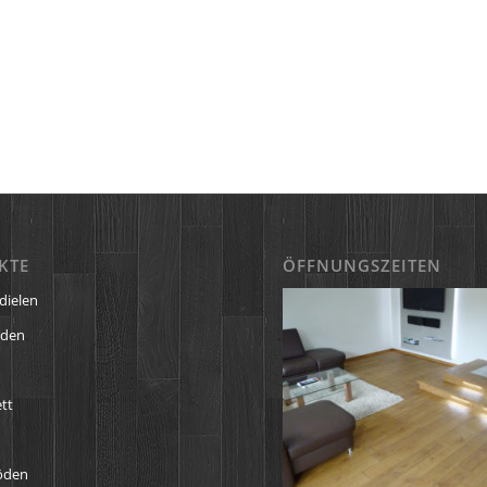
KTE
ÖFFNUNGSZEITEN
dielen
öden
tt
öden