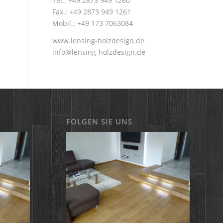
Tel.: +49 2873 949 1260
Fax.: +49 2873 949 1261
Mobil.: +49 173 7063084
www.lensing-holzdesign.de
info@lensing-holzdesign.de
FOLGEN SIE UNS