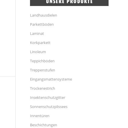
Landhausdielen
Parkettböden
Laminat
Korkparkett
Linoleum
Teppichböden
Treppenstufen
Eingangsmattensysteme
Trockenestrich
Insektenschutzgitter
Sonnenschutzplissees
Innentüren
Beschichtungen