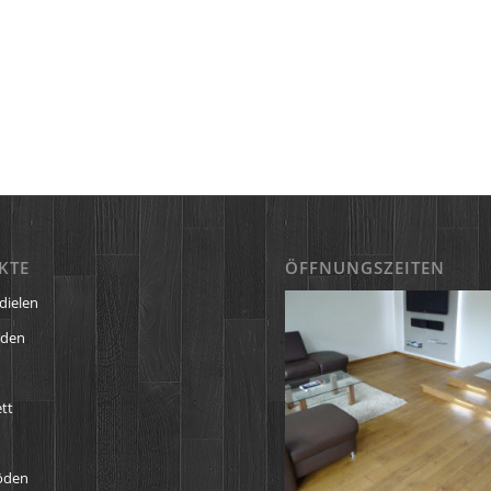
KTE
ÖFFNUNGSZEITEN
dielen
öden
tt
öden