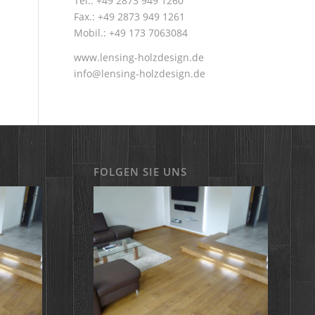
Tel.: +49 2873 949 1260
Fax.: +49 2873 949 1261
Mobil.: +49 173 7063084
www.lensing-holzdesign.de
info@lensing-holzdesign.de
FOLGEN SIE UNS