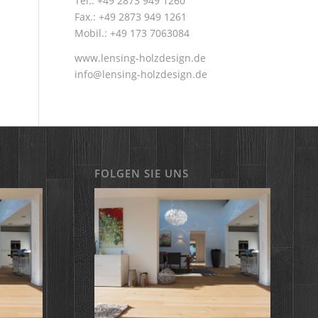
Tel.: +49 2873 949 1260
Fax.: +49 2873 949 1261
Mobil.: +49 173 7063084
www.lensing-holzdesign.de
info@lensing-holzdesign.de
FOLGEN SIE UNS