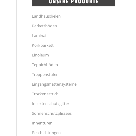
Landhausdielen
Parkettböden
Laminat
Korkparkett
Linoleum
Teppichböden
Treppenstufen
Eingangsmattensysteme
Trockenestrich
Insektenschutzgitter
Sonnenschutzplissees
Innentüren
Beschichtungen