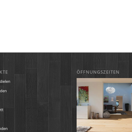
KTE
ÖFFNUNGSZEITEN
dielen
öden
tt
öden