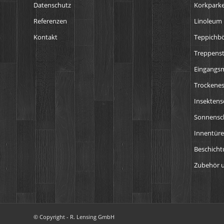
Datenschutz
Korkparke
Referenzen
Linoleum
Kontakt
Teppichb
Treppens
Eingangs
Trockenes
Insektens
Sonnensch
Innentür
Beschich
Zubehör u
© Copyright - R. Lensing GmbH