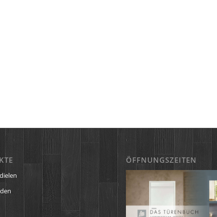
KTE
ÖFFNUNGSZEITEN
dielen
öden