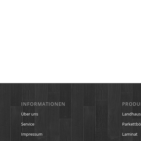
INFORMATIONEN
PRODU
Über uns
Landhaus
Service
Parkettb
Impressum
Laminat