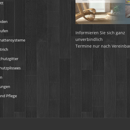
tt
öden
tufen
Informieren Sie sich ganz
unverbindlich
mattensysteme
Termine nur nach Vereinba
trich
chutzgitter
utzplissees
en
tungen
nd Pflege