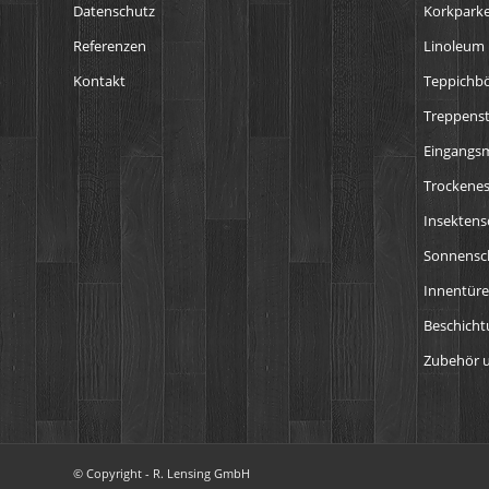
Datenschutz
Korkparke
Referenzen
Linoleum
Kontakt
Teppichb
Treppens
Eingangs
Trockenes
Insektens
Sonnensch
Innentür
Beschich
Zubehör u
© Copyright - R. Lensing GmbH