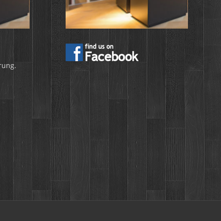
rung.