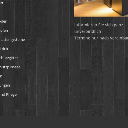
tt
öden
Informieren Sie sich ganz
tufen
unverbindlich
Termine nur nach Vereinba
mattensysteme
trich
chutzgitter
utzplissees
en
tungen
nd Pflege