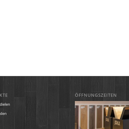
KTE
ÖFFNUNGSZEITEN
dielen
öden