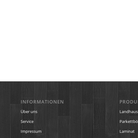
INFORMATIONEN
PRODU
Über uns
Landhaus
Service
Parkettb
Impressum
Laminat