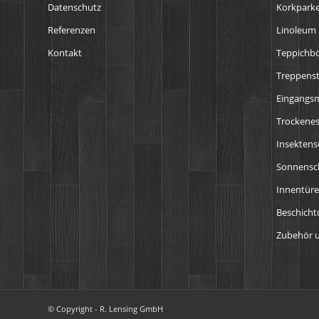
Datenschutz
Korkparke
Referenzen
Linoleum
Kontakt
Teppichb
Treppens
Eingangs
Trockenes
Insektens
Sonnensch
Innentür
Beschich
Zubehör u
© Copyright - R. Lensing GmbH