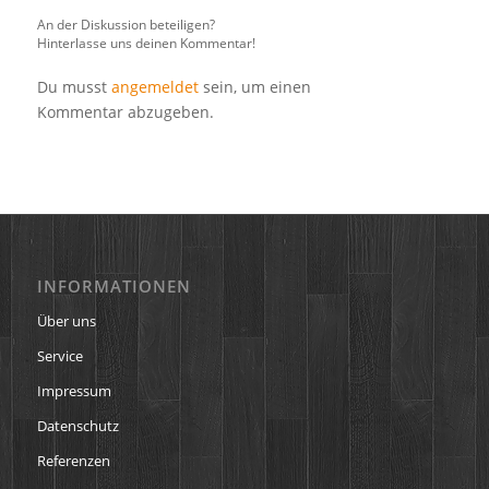
An der Diskussion beteiligen?
Hinterlasse uns deinen Kommentar!
Du musst
angemeldet
sein, um einen
Kommentar abzugeben.
INFORMATIONEN
Über uns
Service
Impressum
Datenschutz
Referenzen