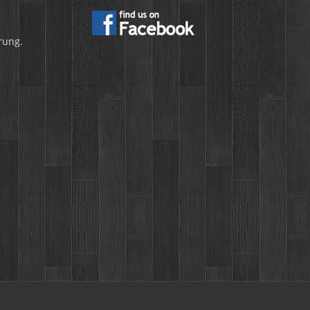
rung.