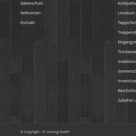
Datenschutz
Korkparke
Referenzen
Linoleum
Kontakt
Teppichb
Treppens
Eingangs
Trockenes
Insektens
Sonnensch
Innentür
Beschich
Zubehör u
© Copyright - R. Lensing GmbH