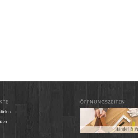
KTE
ÖFFNUNGSZEITEN
dielen
öden