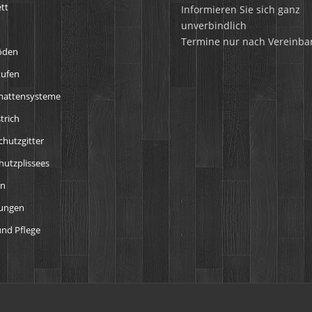
tt
Informieren Sie sich ganz
unverbindlich
Termine nur nach Vereinba
öden
tufen
mattensysteme
trich
chutzgitter
utzplissees
en
tungen
nd Pflege