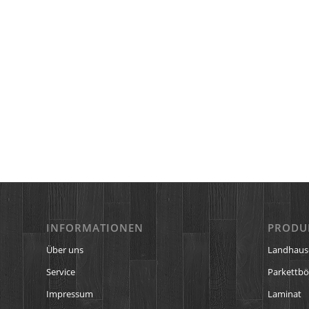
INFORMATIONEN
PRODU
Über uns
Landhaus
Service
Parkettb
Impressum
Laminat