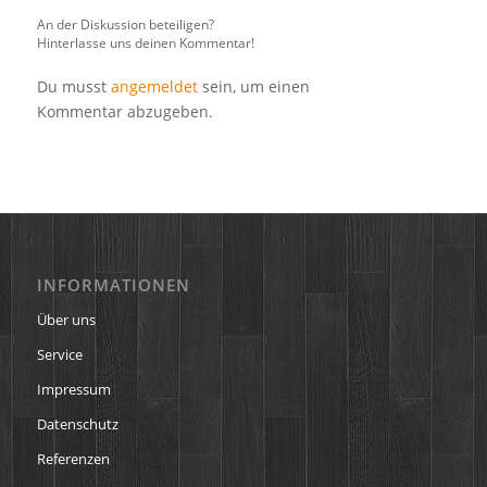
An der Diskussion beteiligen?
Hinterlasse uns deinen Kommentar!
Du musst
angemeldet
sein, um einen
Kommentar abzugeben.
INFORMATIONEN
Über uns
Service
Impressum
Datenschutz
Referenzen